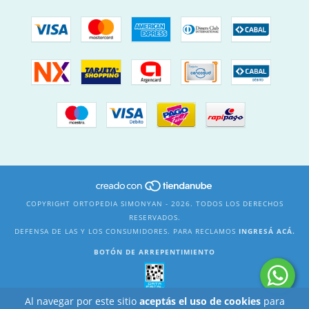
COPYRIGHT ORTOPEDIA SIMONYAN - 2026. TODOS LOS DERECHOS
RESERVADOS.
DEFENSA DE LAS Y LOS CONSUMIDORES. PARA RECLAMOS
INGRESÁ ACÁ.
BOTÓN DE ARREPENTIMIENTO
Al navegar por este sitio
aceptás el uso de cookies
para