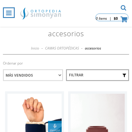
0 Items
|
$0
accesorios
Inicio
-
CAMAS ORTOPÉDICAS
-
accesorios
Ordenar por
FILTRAR